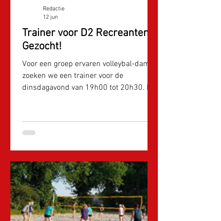
Redactie
12 jun
Trainer voor D2 Recreanten
Gezocht!
Voor een groep ervaren volleybal-dames
zoeken we een trainer voor de
dinsdagavond van 19h00 tot 20h30. Het
gaat om een recreanten team (oud-
competitie-team) dat graag serieus
traint en daarvoor een trainer zoekt die
de dames aan het werk kan zetten!