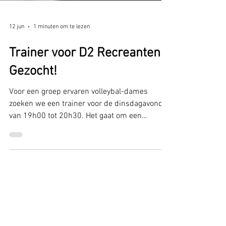
12 jun
1 minuten om te lezen
Trainer voor D2 Recreanten
Gezocht!
Voor een groep ervaren volleybal-dames
zoeken we een trainer voor de dinsdagavond
van 19h00 tot 20h30. Het gaat om een
recreanten team (oud-competitie-team) dat
graag serieus traint en daarvoor een trainer
zoekt die de dames aan het werk kan zetten!