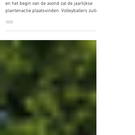
2 feb
1 minuten om te lezen
Plantenactie 6 mei 2026
Woensdag 6 mei aan het eind van de middag
en het begin van de avond zal de jaarlijkse
plantenactie plaatsvinden. Volleyballers zullen
in Wijthmen en Hoonhorst bij de deuren
langsgaan om plantjes te verkopen. De meest
populaire plant: Boeren Geranium